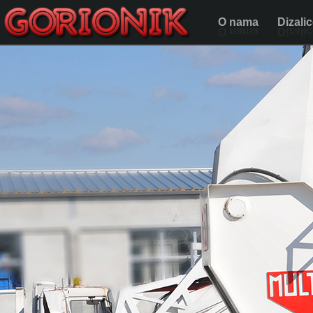
O nama
Dizali